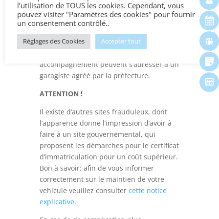
l’utilisation de TOUS les cookies. Cependant, vous
grise sont à effectuer sur internet sur le
pouvez visiter "Paramètres des cookies" pour fournir
site officiel
un consentement contrôlé..
:
https://immatriculation.ants.gouv.fr/
et
Réglages des Cookies
Accepter tout
UNIQUEMENT sur ce site ! Les personnes
préférant bénéficier d’un
accompagnement peuvent s’adresser à un
garagiste agréé par la préfecture.
ATTENTION !
Il existe d’autres sites frauduleux, dont
l’apparence donne l’impression d’avoir à
faire à un site gouvernemental, qui
proposent les démarches pour le certificat
d’immatriculation pour un coût supérieur.
Bon à savoir: afin de vous informer
correctement sur le maintien de votre
vehicule veuillez consulter
cette notice
explicative
.