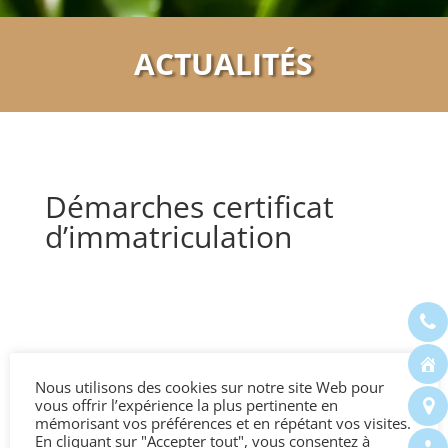
ACTUALITÉS
Démarches certificat
d’immatriculation
Carte grise – Démarches administratives
2023 (Arnaque aux faux sites
Nous utilisons des cookies sur notre site Web pour
vous offrir l’expérience la plus pertinente en
administratifs dans le département )
mémorisant vos préférences et en répétant vos visites.
En cliquant sur "Accepter tout", vous consentez à
L’intégralité des demandes liées à la carte