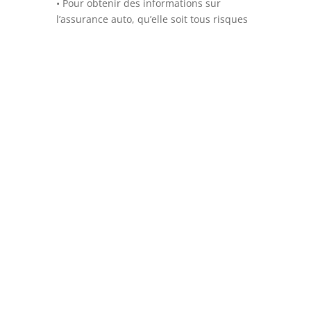
• Pour obtenir des informations sur
l’assurance auto, qu’elle soit tous risques
ou au tiers, consultez le guide de
l’assurance auto qui vous renseignera sur
tout, du constat amiable à la déclaration
de sinistre, en passant par le relevé
d’information avec le coefficient bonus-
malus.
Hôtel de ville de Joucas