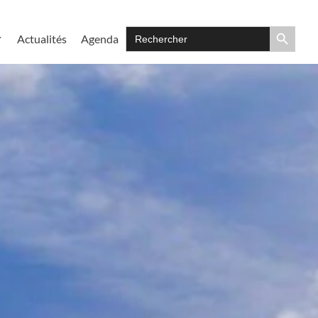
Search Button
Search
Actualités
Agenda
for:
Art