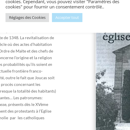
cookies. Cependant, vous pouvez visiter "Paramètres des
cookies" pour fournir un consentement contrôlé..
Réglages des Cookies
Accepter tout
on des Hospitaliers Saint-Jean de
 composaient ne représentaient
e de 1348. La revitalisation de
cle où des actes d’habitation
Ordre de Malte et des chefs de
oncerne l’origine et la religion
es probabilités qu’ils soient
en
ctuelle frontière franco-
é, outre le fait que Joucas soit
e procès concernant les
resque la totalité des habitants)
 Nantes… Les patronymes:
tasse, présents dès le XVème
ent des protestants à l’Eglise
molie par les catholiques