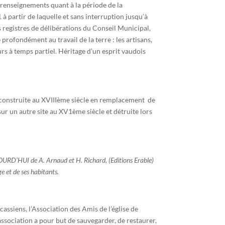
enseignements quant à la période de la
à partir de laquelle et sans interruption jusqu’à
s registres de délibérations du Conseil Municipal,
rofondément au travail de la terre : les artisans,
rs à temps partiel. Héritage d’un esprit vaudois
t construite au XVIIIème siècle en remplacement de
ur un autre site au XV1ème siècle et détruite lors
OURD’HUI de
A.
Arnau
d
et
H.
Ri
c
hard,
(Editions
Erable)
age
et de
ses
habitants
.
cassiens, l’Association des Amis de l’église de
association a pour but de sauvegarder, de restaurer,