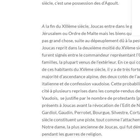
siècle, c’est une possession des d’Agoult.
A
la fin du XIIIème siècle, Joucas entre dans le gir
Jérusalem ou Ordre de Malte mais les biens qui la
pas grand chose, suite au dépeuplement dû à la pest
Joucas reprit dans la deuxième moitié du XVème siè
furent signés entre le commandeur représentant l’
familles, la plupart venus de l’extérieur. En ce qui c
de ces habitants du XVème siècle, il y a de très fort
majorité d’ascendance alpine, des deux cotés de l’a
italienne et de confession vaudoise. Cette probabilit
cité à plusieurs reprises dans les compte-rendus d
Vaudois, se justifie par le nombre de protestants (p
présents à Joucas avant la révocation de l’Edit de
Gardiol, Gaudin, Perrotet, Bourgue, Silvestre, Cor
siècle constituent une piste, tout comme l’attachem
Notre­ dame, la plus ancienne de Joucas, qui fut dé
pendant les guerres de religion.