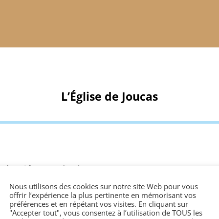
L’Église de Joucas
ucluse et figure au palmarès
 par une certaine discrétion due
Nous utilisons des cookies sur notre site Web pour vous
ire. Ce village fut fondé en 960
offrir l’expérience la plus pertinente en mémorisant vos
) dans une charte de l’Abbaye
préférences et en répétant vos visites. En cliquant sur
"Accepter tout", vous consentez à l’utilisation de TOUS les
u Xlème siècle jusqu’au XVIème