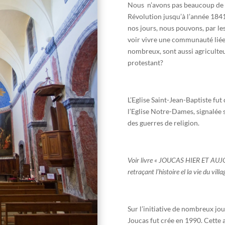
Nous n’avons pas beaucoup de r
Révolution jusqu’à l’année 1841 
nos jours, nous pouvons, par le
voir vivre une communauté liée p
nombreux, sont aussi agriculteu
protestant?
L’Eglise Saint-Jean-Baptiste fu
l’Eglise Notre-Dames, signalée s
des guerres de religion.
Voir
livre
«
JOUCAS HIER
ET AUJ
retraçant l’histoire
el
la
vie
du
vill
Sur l’initiative de nombreux jou
Joucas fut crée en 1990. Cette 