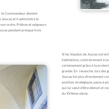
e ; le Commandeur devient
Joucas et il administre le
r son ordre
.
Prêtres et seigneurs
Joucas pendant presque trois
Si les Vaudois de Joucas ont éc
habitations, contrairement à Leu
certainement grâce à la protecti
grande. En revanche, lors des gu
Joucas fut plus directement co
position stratégique, passa à pl
qui lui valut d’être démoli et r
du XVIème siècle.