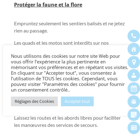
Protéger la faune et la flore
Empruntez seulement les sentiers balisés et ne jetez
rien au passage.
Les quads et les motos sont interdits sur nos
chemins forestiers pour le bonheur et le respect de
Nous utilisons des cookies sur notre site Web pour
notre faune et notre flore.
vous offrir l’expérience la plus pertinente en
mémorisant vos préférences et en répétant vos visites.
Faciliter les secours
En cliquant sur "Accepter tout", vous consentez à
l’utilisation de TOUS les cookies. Cependant, vous
pouvez visiter "Paramètres des cookies" pour fournir
un consentement contrôlé..
Ne vous garez pas devant un chemin d’accès au
massif.
Réglages des Cookies
Accepter tout
En cas d’incendie, le feu n’est pas un spectacle.
Laissez les routes et les abords libres pour faciliter
les manœuvres des services de secours.