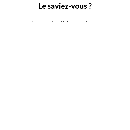
Le saviez-vous ?
Que deviennent les déchets après
traitement ?
Les déchets plastiques
(bacs jaunes) sont transférés
au centre de tri des déchets de Manosque qui peut