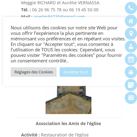
Meggie RICHARD et Aurélie VERNASSA
Tél. :
06 26 96 75 78 ou 06 19 45 50 00
Mail :
apejlm84220@gmail.com
Coordonnées :
Mairie de JOUCAS – 84220
Nous utilisons des cookies sur notre site Web pour
JOUCAS
vous offrir l’expérience la plus pertinente en
mémorisant vos préférences et en répétant vos visites.
Manifestations au profit des enfants
En cliquant sur "Accepter tout", vous consentez à
scolarisés à Joucas Lioux et Murs : carnaval,
l’utilisation de TOUS les cookies. Cependant, vous
pouvez visiter "Paramètres des cookies" pour fournir
kermesse et arbre de Noël…
un consentement contrôlé..
Réglages des Cookies
Accepter tout
Association les Amis de l’église
Activité :
Restauration de l’église