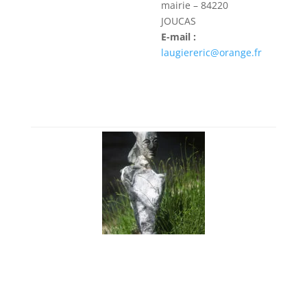
mairie – 84220
JOUCAS
E-mail :
laugiereric@orange.fr
Sculptures
Activité :
Exposition
Le Labyrinthe d’Art de Mieke HEYBROEK et