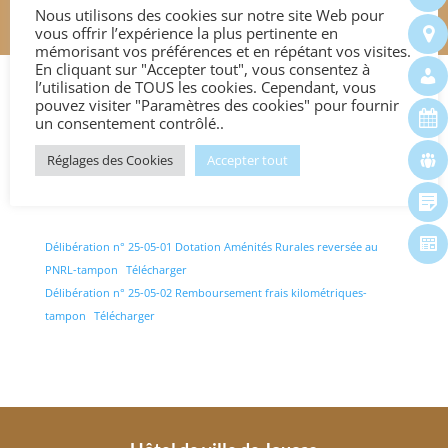
PUBLICATION
Nous utilisons des cookies sur notre site Web pour
vous offrir l’expérience la plus pertinente en
mémorisant vos préférences et en répétant vos visites.
En cliquant sur "Accepter tout", vous consentez à
l’utilisation de TOUS les cookies. Cependant, vous
pouvez visiter "Paramètres des cookies" pour fournir
un consentement contrôlé..
Conseil Municipal du
Réglages des Cookies
Accepter tout
02.06.2025
Délibération n° 25-05-01 Dotation Aménités Rurales reversée au
PNRL-tampon
Télécharger
Délibération n° 25-05-02 Remboursement frais kilométriques-
tampon
Télécharger