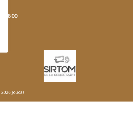
l :
05 78 00
©
2026 Joucas