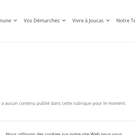
mune
Vos Démarches
Vivre à Joucas
Notre Te
'y a aucun contenu publié dans cette rubrique pour le moment.
Nous utilisons des cookies sur notre site Web pour vous