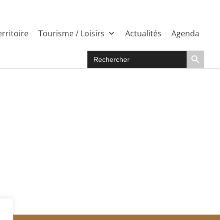
rritoire
Tourisme / Loisirs
Actualités
Agenda
Search Button
Search
for: