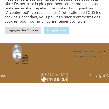
offrir l’expérience la plus pertinente en mémorisant vos
 ville de
1 place de la Mairie
Té
préférences et en répétant vos visites. En cliquant sur
"Accepter tout", vous consentez à l’utilisation de TOUS les
cas
84220 Joucas
04 90 
cookies. Cependant, vous pouvez visiter "Paramètres des
cookies" pour fournir un consentement contrôlé..
Réglages des Cookies
Accepter tout
Nos Partenaires
ales
Copyright 