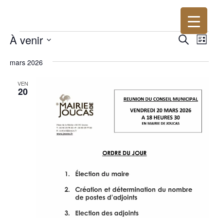
Évènements
Recher
Nav
À venir
Recherche
Liste
de
et
Sélectionnez
vue
naviga
mars 2026
une
Év
de
date.
VEN
vues
20
Évène