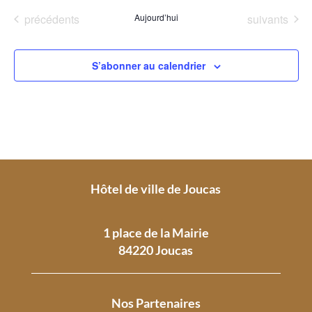
Évènements
Évènements
précédents
Aujourd’hui
suivants
S’abonner au calendrier
Hôtel de ville de Joucas
1 place de la Mairie
84220 Joucas
Nos Partenaires